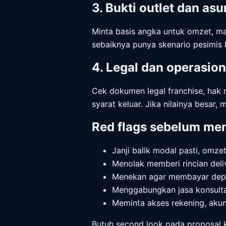
3. Bukti outlet dan as
Minta basis angka untuk omzet, marg
sebaiknya punya skenario pesimis 
4. Legal dan operasion
Cek dokumen legal franchise, hak m
syarat keluar. Jika nilainya besar
Red flags sebelum mem
Janji balik modal pasti, omzet 
Menolak memberi rincian deli
Menekan agar membayar depos
Menggabungkan jasa konsultas
Meminta akses rekening, akun
Butuh second look pada proposal k