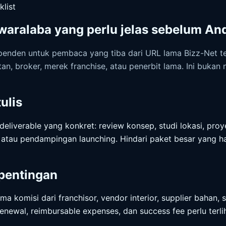
klist
waralaba yang perlu jelas sebelum A
penden untuk pembaca yang tiba dari URL lama Bizz-Net te
tan, broker, merek franchise, atau penerbit lama. Ini bukan 
ulis
deliverable yang konkret: review konsep, studi lokasi, pr
ng, atau pendampingan launching. Hindari paket besar yang 
epentingan
 komisi dari franchisor, vendor interior, supplier bahan, 
renewal, reimbursable expenses, dan success fee perlu terl