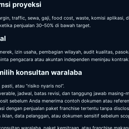
umsi proyeksi
in, traffic, sewa, gaji, food cost, waste, komisi aplikasi,
ketika penjualan 30–50% di bawah target.
al
erek, izin usaha, pembagian wilayah, audit kualitas, pasoka
, minta pengacara atau akuntan independen meninjau kontrak
ilih konsultan waralaba
pasti, atau “risiko nyaris nol”.
verable, jadwal, batas revisi, dan tanggung jawab masing-m
it sebelum Anda menerima contoh dokumen atau referensi
i dengan penjualan paket franchise tertentu tanpa disclos
 iklan, data pelanggan, atau dokumen sensitif sebelum scop
onsultan waralaba, paket kemitraan, atau franchise maka